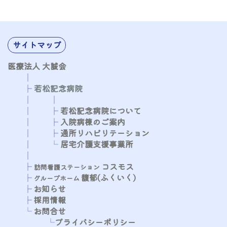
サイトマップ
医療法人 大誠会
│
├
若松記念病院
​​​​​
│
│
│
├
​​​​​
若松記念病院について
│
├
​​​​​
入院病棟のご案内
│
├
通所リハビリテーション
│
└
居宅介護支援事業所
│
├​
コスモス
​​​​
訪問看護ステーション
├
馥郁(ふくいく)
​​​​​
グループホーム
├
お知らせ
├
採用情報
└
お問合せ
└
プライバシーポリシー