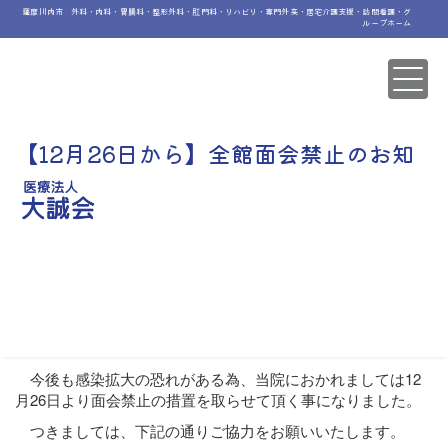
薩摩川内市 外科・内科・胃腸科・整形外科・肛門科・リハビリ・専門外来・居宅介護支援・訪問看護・グ
ループホーム
【12月26日から】全館面会禁止のお知
らせ
目下のところ、特に鹿児島県内で新型コロナウイルス感染
症、季節性インフルエンザ感染症の流行が多数報告されてお
ります。
今後も感染拡大の恐れがある為、当院におかれましては12
月26日より面会禁止の措置を取らせて頂く事になりました。
つきましては、下記の通りご協力をお願いいたします。