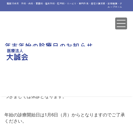
薩摩川内市 外科・内科・胃腸科・整形外科・肛門科・リハビリ・専門外来・居宅介護支援・訪問看護・グ
ループホーム
年末年始の診療日のお知らせ
若松記念病院の年末年始診療体制につきましては、12月28日
（土）午前中まで通常診療を行います。
尚、12月30日（月）～ 2025年1月4日（土）の年末年始期間に
つきましては休診となります。
年始の診療開始日は1月6日（月）からとなりますのでご了承
ください。