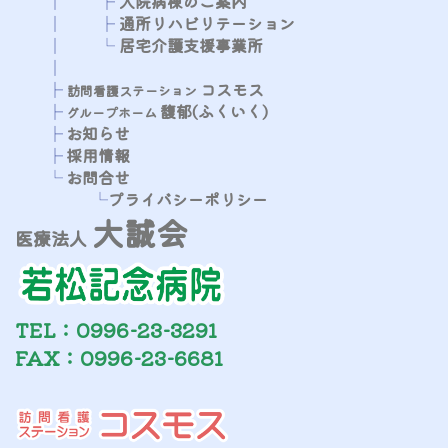
│
├
​​​​​
入院病棟のご案内
│
├
通所リハビリテーション
│
└
居宅介護支援事業所
│
├​
コスモス
​​​​
訪問看護ステーション
├
馥郁(ふくいく)
​​​​​
グループホーム
├
お知らせ
├
採用情報
└
お問合せ
└
プライバシーポリシー
大誠会
医療法人
TEL：0996-23-3291
FAX：0996-23-6681