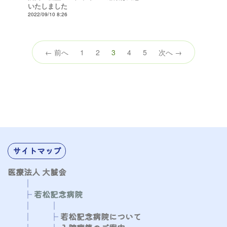
いたしました
2022/09/10 8:26
（こ
← 前へ
1
2
3
4
5
次へ →
の
ペ
ー
ジ）
サイトマップ
医療法人 大誠会
│
├
若松記念病院
​​​​​
│
│
│
├
​​​​​
若松記念病院について