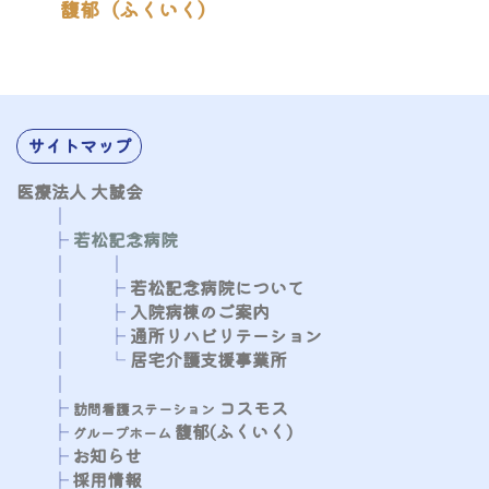
馥郁（ふくいく）
サイトマップ
医療法人 大誠会
│
├
若松記念病院
​​​​​
│
│
│
├
​​​​​
若松記念病院について
│
├
​​​​​
入院病棟のご案内
│
├
通所リハビリテーション
│
└
居宅介護支援事業所
│
├​
コスモス
​​​​
訪問看護ステーション
├
馥郁(ふくいく)
​​​​​
グループホーム
├
お知らせ
├
採用情報